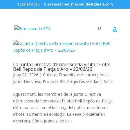
667 980 085
associacioermessenda@gmail.com
La Junta Directiva d’Ermessenda visita l’Hotel
Bell Repòs de Platja d’Aro – 22/06/26
juny 22, 2026
|
Cultura
,
Dinamització comerç local
,
Junta Directiva
,
Projecte 3R
,
Projectes solidaris
,
Salut
Aquest matí, les membres de la Junta Directiva
d’Ermessenda hem visitat l’Hotel Bell Repòs de Platja
d’Aro, un oasis en el bell mig del poble, un referent
d’hotel sostenible i ecològic. La seva propietària i
directora, Sònia Joanals, sòcia i...