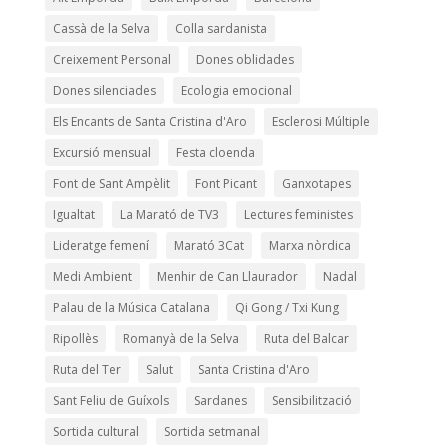
Cassà de la Selva
Colla sardanista
Creixement Personal
Dones oblidades
Dones silenciades
Ecologia emocional
Els Encants de Santa Cristina d'Aro
Esclerosi Múltiple
Excursió mensual
Festa cloenda
Font de Sant Ampèlit
Font Picant
Ganxotapes
Igualtat
La Marató de TV3
Lectures feministes
Lideratge femení
Marató 3Cat
Marxa nòrdica
Medi Ambient
Menhir de Can Llaurador
Nadal
Palau de la Música Catalana
Qi Gong / Txi Kung
Ripollès
Romanyà de la Selva
Ruta del Balcar
Ruta del Ter
Salut
Santa Cristina d'Aro
Sant Feliu de Guíxols
Sardanes
Sensibilització
Sortida cultural
Sortida setmanal