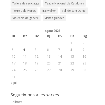
Tallers de reciclatge
Teatre Nacional de Catalunya
Torre dels Moros
Trailwalker
Vall de Sant Daniel
Violència de gènere
Visites guiades
agost 2026
Dl
Dt
Dc
Dj
Dv
Ds
Dg
1
2
3
4
5
6
7
8
9
10
11
12
13
14
15
16
17
18
19
20
21
22
23
24
25
26
27
28
29
30
31
« jul.
Segueix-nos a les xarxes
Follows