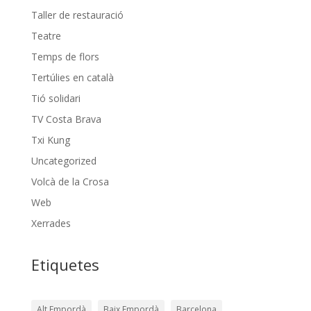
Taller de restauració
Teatre
Temps de flors
Tertúlies en català
Tió solidari
TV Costa Brava
Txi Kung
Uncategorized
Volcà de la Crosa
Web
Xerrades
Etiquetes
Alt Empordà
Baix Empordà
Barcelona