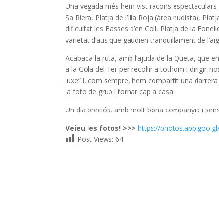
Una vegada més hem vist racons espectaculars d
Sa Riera, Platja de l’Illa Roja (àrea nudista), Pla
dificultat les Basses d’en Coll, Platja de la Fonell
varietat d’aus que gaudien tranquil·lament de l’aig
Acabada la ruta, amb l’ajuda de la Queta, que ens
a la Gola del Ter per recollir a tothom i dirigir
luxe” i, com sempre, hem compartit una darrera es
la foto de grup i tornar cap a casa.
Un dia preciós, amb molt bona companyia i sense 
Veieu les fotos! >>>
https://photos.app.goo
Post Views:
64