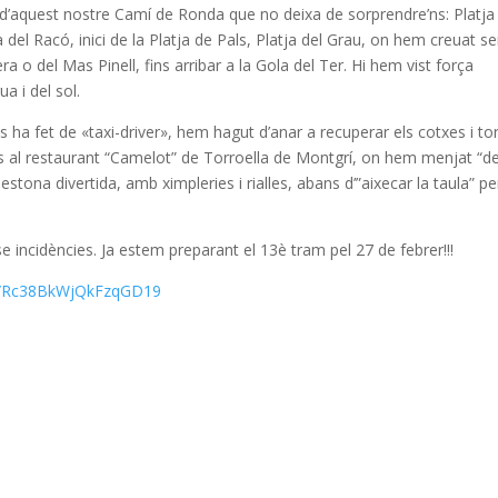
’aquest nostre Camí de Ronda que no deixa de sorprendre’ns: Platja
tja del Racó, inici de la Platja de Pals, Platja del Grau, on hem creuat s
era o del Mas Pinell, fins arribar a la Gola del Ter. Hi hem vist força
ua i del sol.
 ha fet de «taxi-driver», hem hagut d’anar a recuperar els cotxes i to
-nos al restaurant “Camelot” de Torroella de Montgrí, on hem menjat “d
tona divertida, amb ximpleries i rialles, abans d’”aixecar la taula” pe
incidències. Ja estem preparant el 13è tram pel 27 de febrer!!!
.gl/Rc38BkWjQkFzqGD19