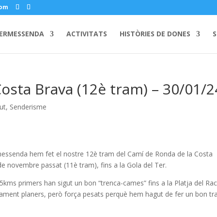
com
ERMESSENDA
ACTIVITATS
HISTÒRIES DE DONES
S
osta Brava (12è tram) – 30/01/2
ut
,
Senderisme
essenda hem fet el nostre 12è tram del Camí de Ronda de la Costa
e novembre passat (11è tram), fins a la Gola del Ter.
kms primers han sigut un bon “trenca-cames” fins a la Platja del Ra
ticament planers, però força pesats perquè hem hagut de fer un bon t