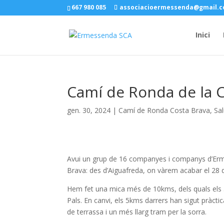
667 980 085
associacioermessenda@gmail.
Inici
Camí de Ronda de la C
gen. 30, 2024
|
Camí de Ronda Costa Brava
,
Sal
Avui un grup de 16 companyes i companys d’Erm
Brava: des d’Aiguafreda, on vàrem acabar el 28 d
Hem fet una mica més de 10kms, dels quals els 5
Pals. En canvi, els 5kms darrers han sigut pràc
de terrassa i un més llarg tram per la sorra.