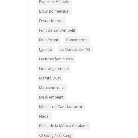
Esclerosi Múltiple
Excursió mensual
Festa cloenda
Font de Sant Ampèlit
Font Picant
Ganxotapes
Igualtat
La Marató de TV3
Lectures feministes
Lideratge femení
Marató 3Cat
Marxa nòrdica
Medi Ambient
Menhir de Can Llaurador
Nadal
Palau de la Música Catalana
Qi Gong / Txi Kung