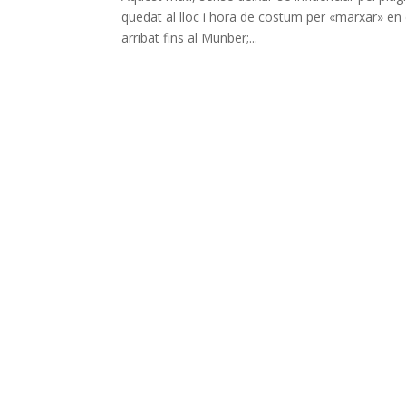
quedat al lloc i hora de costum per «marxar» en d
arribat fins al Munber;...