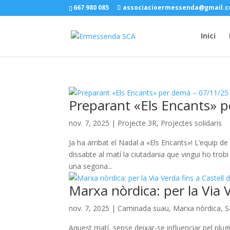
667 980 085
associacioermessenda@gmail.
Inici
Preparant «Els Encants» 
nov. 7, 2025
|
Projecte 3R
,
Projectes solidaris
Ja ha arribat el Nadal a «Els Encants»! L’equip d
dissabte al matí la ciutadania que vingui ho trob
una segona...
Marxa nòrdica: per la Via 
nov. 7, 2025
|
Caminada suau
,
Marxa nòrdica
,
S
Aquest matí, sense deixar-se influenciar pel pl