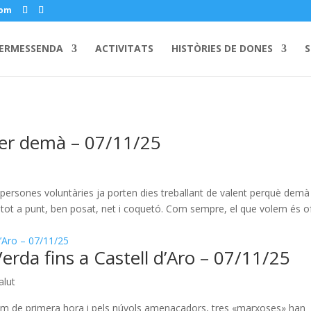
com
ERMESSENDA
ACTIVITATS
HISTÒRIES DE DONES
S
per demà – 07/11/25
e persones voluntàries ja porten dies treballant de valent perquè demà
i tot a punt, ben posat, net i coquetó. Com sempre, el que volem és of
Verda fins a Castell d’Aro – 07/11/25
alut
ugim de primera hora i pels núvols amenaçadors, tres «marxoses» han