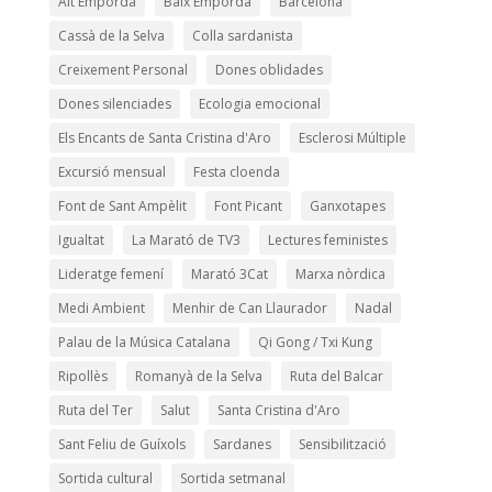
Alt Empordà
Baix Empordà
Barcelona
Cassà de la Selva
Colla sardanista
Creixement Personal
Dones oblidades
Dones silenciades
Ecologia emocional
Els Encants de Santa Cristina d'Aro
Esclerosi Múltiple
Excursió mensual
Festa cloenda
Font de Sant Ampèlit
Font Picant
Ganxotapes
Igualtat
La Marató de TV3
Lectures feministes
Lideratge femení
Marató 3Cat
Marxa nòrdica
Medi Ambient
Menhir de Can Llaurador
Nadal
Palau de la Música Catalana
Qi Gong / Txi Kung
Ripollès
Romanyà de la Selva
Ruta del Balcar
Ruta del Ter
Salut
Santa Cristina d'Aro
Sant Feliu de Guíxols
Sardanes
Sensibilització
Sortida cultural
Sortida setmanal