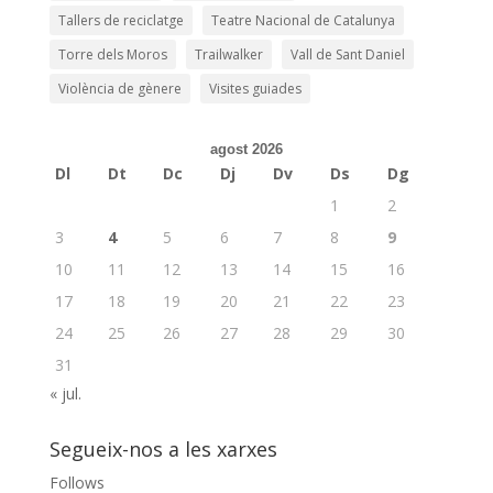
Tallers de reciclatge
Teatre Nacional de Catalunya
Torre dels Moros
Trailwalker
Vall de Sant Daniel
Violència de gènere
Visites guiades
agost 2026
Dl
Dt
Dc
Dj
Dv
Ds
Dg
1
2
3
4
5
6
7
8
9
10
11
12
13
14
15
16
17
18
19
20
21
22
23
24
25
26
27
28
29
30
31
« jul.
Segueix-nos a les xarxes
Follows